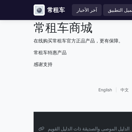
常租车
ميل التطبيق
آخر الأخبار
常租车商城
在线购买常租车官方正品产品，更有保障。
常租车特惠产品
感谢支持
English
|
中文
الدليل الموصى والصديقة ذات الدليل القويم