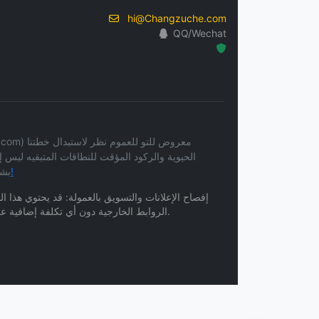
hi@Changzuche.com
QQ/Wechat
Hosted Protected Environment
الحيوية والركود المؤقت للنطاقات المتبقيه ليس
صفحة طلب العطاء وبدأ التواصل المكتوب!
بشك
إفصاح الإعلانات والتسويق بالعمولة: قد يحتوي هذا ا
الروابط الخارجية دون أي تكلفة إضافية عليك. نحن لا نتحمل أي مسؤولية قانونية عن أي محتوى أو خدمات أو ممارسات خصوصية مرتبطة بمواقع الويب الخاصة بجهات خارجية.