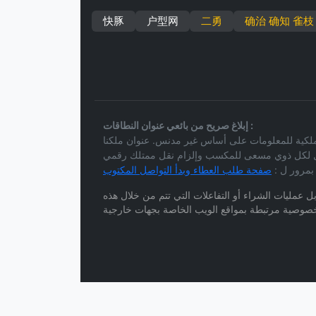
快豚
户型网
二勇
确治 确知 雀枝
إبلاغ صريح من بائعي عنوان النطاقات :
 مدنس. عنوان ملكنا (changzuche.com) معروض للتو للعموم نظر لاستبدال خطتنا
ونقول لكل ذوي مسعى للمكسب وإلزام نقل ممتلك رقمي
 بمرور ل :
ل عمليات الشراء أو التفاعلات التي تتم من خلال هذه