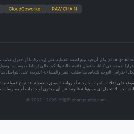
CloudCoworker
RAW CHAIN
بكل أريحيه نبلغ لصفة الحماية على إرث رقمنا أو حقوق علامة ملكية للمعلومات على أساس غير
 إقرارا لدمجه في كيانات أعمال قائمة حالية ولتأكيد خالي ارتباط بمؤسسه! 
ل احترافي التوجه للتعاقد هنا بطلب النقر والمساءلة الفردية على التواصل هنا
لموقع على إعلانات لجهات خارجية أو روابط تسويق بالعمولة. قد نربح عمولة مقاب
© 2002 - 2026 常租车 changzuche.com .