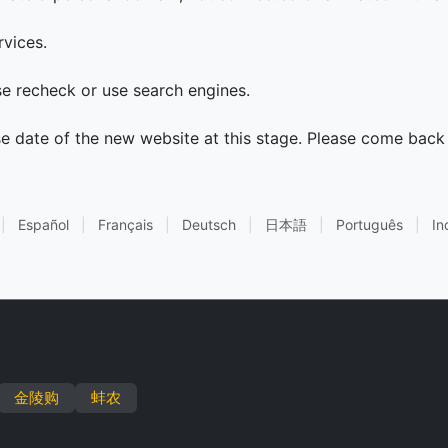
rvices.
ase recheck or use search engines.
se date of the new website at this stage. Please come back 
|
Español
|
Français
|
Deutsch
|
日本語
|
Português
|
In
金陵购
蚌农