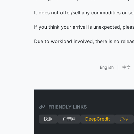
It does not offer/sell any commodities or se
If you think your arrival is unexpected, ple
Due to workload involved, there is no relea
English
|
中文
FRIENDLY LINKS
快豚
户型网
DeepCredit
户型