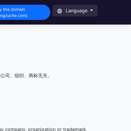
y this domain
Language
angzuche.com)
的公司、组织、商标无关。
any company, organization or trademark.