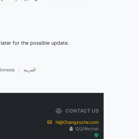
later for the possible update.
donesia
|
العربية
CONTACT US
hi@Changzuche.com
QQ/Wechat
Hosted Protected Environment